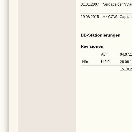
01.01.2007
Vergabe der NV
-
19.08.2015
=> CCW - Captrai
-
DB-Stationierungen
Revisionen
Abn
04.07.
Nür
U 3.0
28.08.
15.10.