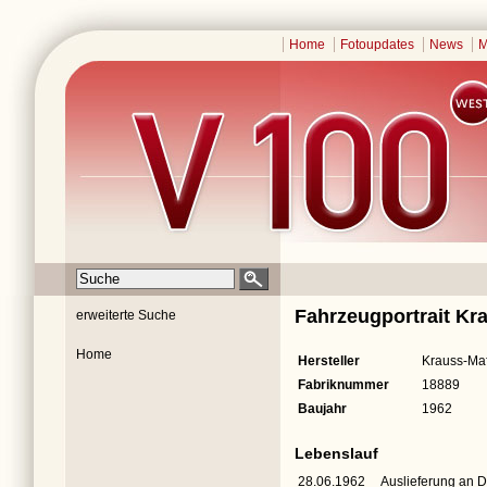
Home
Fotoupdates
News
M
Fahrzeugportrait Kr
erweiterte Suche
Home
Hersteller
Krauss-Maf
Fabriknummer
18889
Baujahr
1962
Lebenslauf
28.06.1962
Auslieferung an 