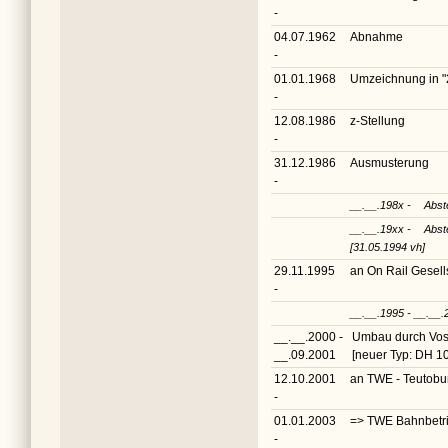
-
04.07.1962
Abnahme
-
01.01.1968
Umzeichnung in
"
-
12.08.1986
z-Stellung
-
31.12.1986
Ausmusterung
-
__.__.198x -
Abst
__.__.19xx -
Abst
[31.05.1994 vh]
29.11.1995
an On Rail Gesell
-
__.__.1995 - __.__.
__.__.2000 -
Umbau durch Vos
__.09.2001
[neuer Typ: DH 1
12.10.2001
an TWE - Teutobu
-
01.01.2003
=> TWE Bahnbetri
-